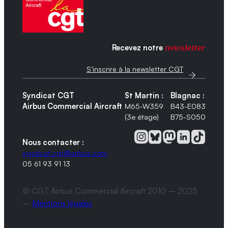
Recevez notre
newsletter
S’inscrire à la newsletter CGT
Syndicat CGT
St Martin :
Blagnac :
Airbus Commercial Aircraft
M65-W359
B43-E083
(3e étage)
B75-S050
Nous contacter :
syndicat.cgt@airbus.com
05 61 93 91 13
© CGT Airbus Commercial Aircraft 2010 – 2025
–
Mentions légales