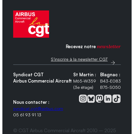
Recevez notre
newsletter
S’inscrire à la newsletter CGT
Syndicat CGT
St Martin :
Blagnac :
Airbus Commercial Aircraft
M65-W359
B43-E083
(3e étage)
B75-S050
Nous contacter :
syndicat.cgt@airbus.com
05 61 93 91 13
© CGT Airbus Commercial Aircraft 2010 – 2025