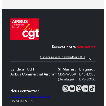
Recevez notre
newsletter
S’inscrire à la newsletter CGT
Syndicat CGT
St Martin :
Blagnac :
Airbus Commercial Aircraft
M65-W359
B43-E083
(3e étage)
B75-S050
Nous contacter :
syndicat.cgt@airbus.com
05 61 93 91 13