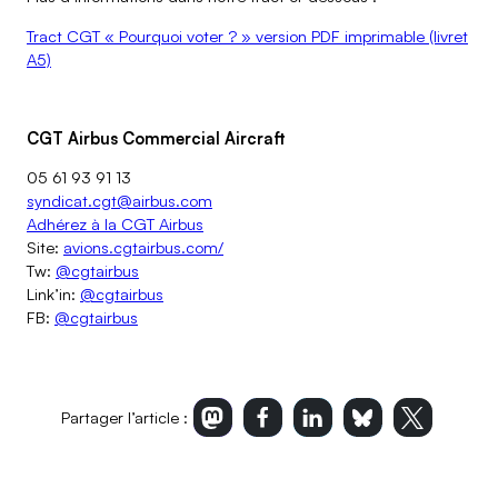
Tract CGT « Pourquoi voter ? » version PDF imprimable (livret
A5)
CGT Airbus Commercial Aircraft
05 61 93 91 13
syndicat.cgt@airbus.com
Adhérez à la CGT Airbus
Site:
avions.cgtairbus.com/
Tw:
@cgtairbus
Link’in:
@cgtairbus
FB:
@cgtairbus
Partager l’article :
Imprimer l’article