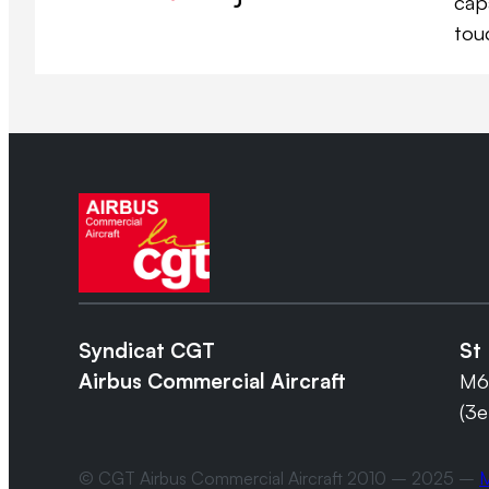
cap
tou
Syndicat CGT
St 
Airbus Commercial Aircraft
M6
(3e
© CGT Airbus Commercial Aircraft 2010 – 2025 –
M