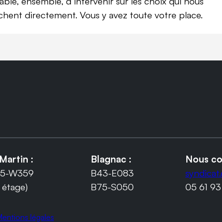
able, ensemble, d’intervenir sur les choix qui nous
chent directement. Vous y avez toute votre place.
Martin :
Blagnac :
Nous co
5-W359
B43-E083
syndicat
 étage)
B75-S050
05 61 93
entions légales