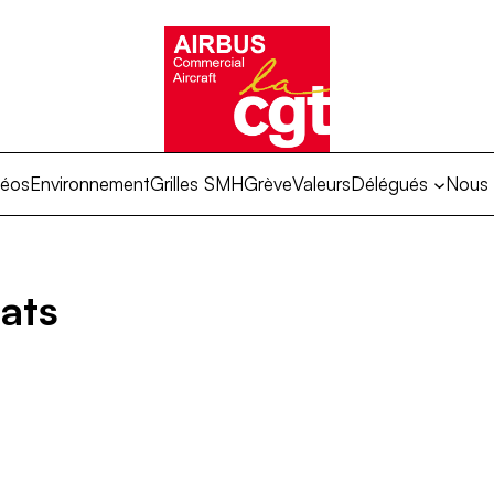
déos
Environnement
Grilles SMH
Grève
Valeurs
Délégués
Nous 
ats